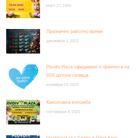
март 27, 2026
Празнично работно време
декември 3, 2025
Plovdiv Plaza официално е приятел и на
SOS детски селища
ноември 29, 2023
Киноложка изложба
септември 4, 2023
ClashCast със Слави и Папи Ханс