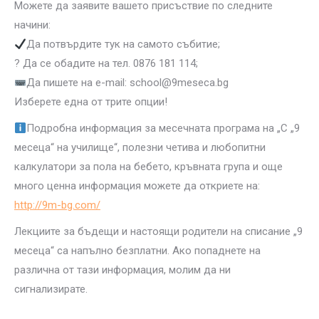
Можете да заявите вашето присъствие по следните
начини:
Да потвърдите тук на самото събитие;
? Да се обадите на тел. 0876 181 114;
Да пишете на e-mail: school@9meseca.bg
Изберете една от трите опции!
Подробна информация за месечната програма на „С „9
месеца“ на училище“, полезни четива и любопитни
калкулатори за пола на бебето, кръвната група и още
много ценна информация можете да откриете на:
http://9m-bg.com/
Лекциите за бъдещи и настоящи родители на списание „9
месеца“ са напълно безплатни. Ако попаднете на
различна от тази информация, молим да ни
сигнализирате.