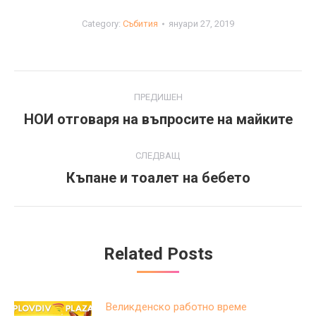
Category:
Събития
януари 27, 2019
Post
ПРЕДИШЕН
navigation
НОИ отговаря на въпросите на майките
Previous
post:
СЛЕДВАЩ
Къпане и тоалет на бебето
Next
post:
Related Posts
Великденско работно време