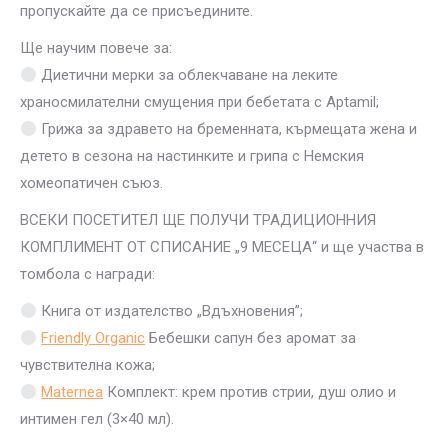
пропускайте да се присъедините.
Ще научим повече за:
Диетични мерки за облекчаване на леките
храносмилателни смущения при бебетата с Aptamil;
Грижа за здравето на бременната, кърмещата жена и
детето в сезона на настинките и грипа с Немския
хомеопатичен съюз.
ВСЕКИ ПОСЕТИТЕЛ ЩЕ ПОЛУЧИ ТРАДИЦИОННИЯ
КОМПЛИМЕНТ ОТ СПИСАНИЕ „9 МЕСЕЦА“ и ще участва в
томбола с награди:
Книга от издателство „Вдъхновения”;
Friendly Organic
Бебешки сапун без аромат за
чувствителна кожа;
Maternea
Комплект: крем против стрии, душ олио и
интимен гел (3×40 мл).