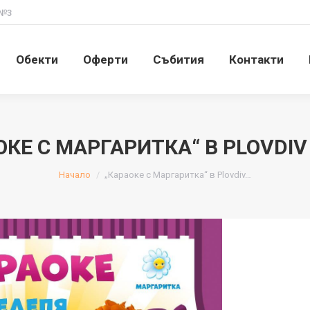
 №3
Обекти
Оферти
Събития
Контакти
Обекти
Оферти
Събития
Контакти
ОКЕ С МАРГАРИТКА“ В PLOVDIV
You are here:
Начало
„Караоке с Маргаритка“ в Plovdiv…