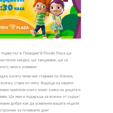
 първи път в Пловдив! В Plovdiv Plaza ще
ки песни заедно, ще танцуваме, ще се
ого, много усмивки.
дея, когато пеем ние ставаме по-близки,
 всичко става по-леко. Водещи на нашите
двама приятели които знаят езика на децата и
ливи. Ще има и подаръци за всички от сърце!
 знаем добре как да усмихнем вашата неделя
строение за почивните дни!