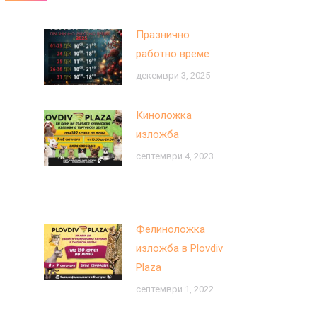
Празнично
работно време
декември 3, 2025
Киноложка
изложба
септември 4, 2023
Фелиноложка
изложба в Plovdiv
Plaza
септември 1, 2022