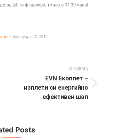
деля, 24-ти февруари, точно в 11:30 часа!
ития
февруари 20, 2019
СЛЕДВАЩ
EVN Екоплет –
изплети си енергийно
Next
post:
ефективен шал
ated Posts