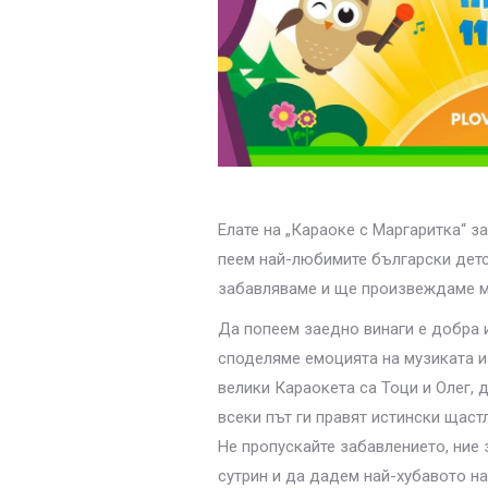
Елате на „Караоке с Маргаритка“ за
пеем най-любимите български детс
забавляваме и ще произвеждаме мн
Да попеем заедно винаги е добра и
споделяме емоцията на музиката и
велики Караокета са Тоци и Олег, 
всеки път ги правят истински щаст
Не пропускайте забавлението, ние
сутрин и да дадем най-хубавото на