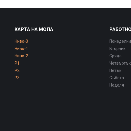
КАРТА НА МОЛА
РАБОТНО
Ниво-0
Понеделни
Ниво-1
Вторник
Ниво-2
Сряда
P1
Четвъртък
P2
Петък
P3
Събота
Неделя