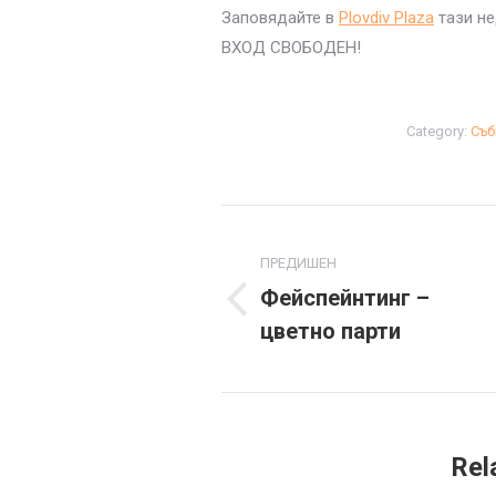
Заповядайте в
Plovdiv Plaza
тази не
ВХОД СВОБОДЕН!
Category:
Съб
Post
navigation
ПРЕДИШЕН
Фейспейнтинг –
Previous
цветно парти
post:
Rel