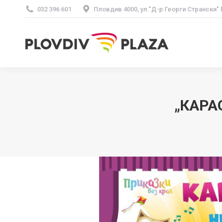
032 396 601
Пловдив 4000, ул."Д-р Георги Странски"
„КАРА