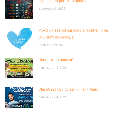
Празнично работно време
декември 3, 2025
Plovdiv Plaza официално е приятел и на
SOS детски селища
ноември 29, 2023
Киноложка изложба
септември 4, 2023
ClashCast със Слави и Папи Ханс
септември 4, 2023