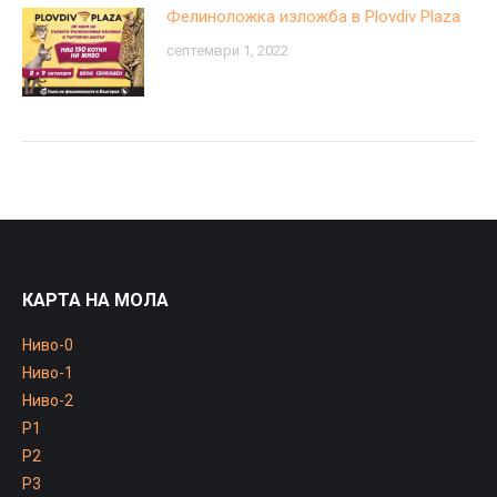
Фелиноложка изложба в Plovdiv Plaza
септември 1, 2022
КАРТА НА МОЛА
Ниво-0
Ниво-1
Ниво-2
P1
P2
P3