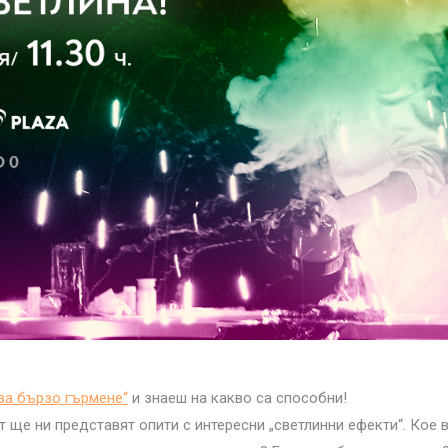
за бързо гърмене“
и знаеш на какво са способни!
път ще ни представят опити с интересни „светлинни ефекти“. Кое