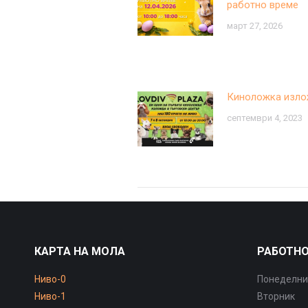
работно време
март 27, 2026
Киноложка изл
септември 4, 2023
КАРТА НА МОЛА
РАБОТНО
Ниво-0
Понеделни
Ниво-1
Вторник