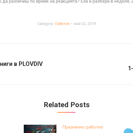
а различиш по време на реакцията? Ела и разбери в неделя, 26 
Category:
Събития
май 22, 2019
книги в PLOVDIV
1
Next
post:
Related Posts
Празнично работно