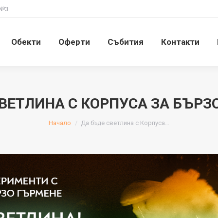
 №3
Обекти
Оферти
Събития
Контакти
Обекти
Оферти
Събития
Контакти
ВЕТЛИНА С КОРПУСА ЗА БЪРЗ
You are here:
Начало
Да бъде светлина с Корпуса…