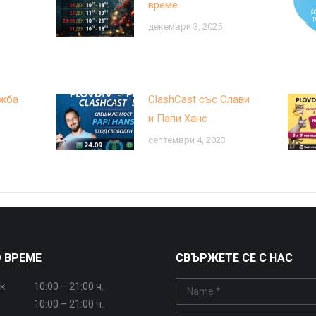
време
декември 3, 2025
ожба
ClashCast със Слави
и Папи Ханс
септември 4, 2023
 ВРЕМЕ
СВЪРЖЕТЕ СЕ С НАС
к
10:00 – 21:00 ч.
Name *
10:00 – 21:00 ч.