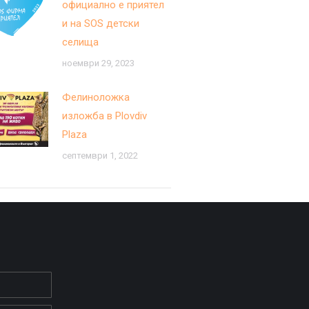
официално е приятел
и на SOS детски
селища
ноември 29, 2023
Фелиноложка
изложба в Plovdiv
Plaza
септември 1, 2022