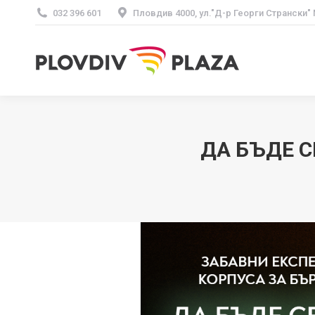
032 396 601
Пловдив 4000, ул."Д-р Георги Странски"
ДА БЪДЕ С