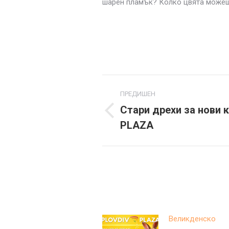
шарен пламък? Колко цвята можеш д
Post
ПРЕДИШЕН
navigation
Стари дрехи за нови 
Previous
PLAZA
post:
Великденско