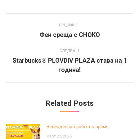
Post
ПРЕДИШЕН
navigation
Фен среща с CHOKO
Previous
post:
СЛЕДВАЩ
Starbucks® PLOVDIV PLAZA става на 1
Next
година!
post:
Related Posts
Великденско работно време
март 27, 2026