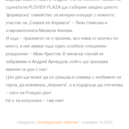
сцената на PLOVIDV PLAZA ще съберем заедно цялото
‘фермерско’ семейство за вечерен концерт с нежното
участие на „Славея на Фермата” – Лили Семкова и
очарователната Михаела Филева.
И още – празникът не е празник, ако няма от всичко по
много, а ние имаме още един, особено специален
рожденник – Иван Христов. В никакъв случай не
забравяме и Андрей Арнаудов, който ще празнува
имения си ден с нас!
Цял ден ще може да се срещаш и снимаш с любимите си
герои, да изживееш „Фермата”, а и подаръци да спечелиш
– като на Рожден ден!
Не е за изпускане – там сме!
Categories:
Uncategorized
,
Събития
ноември 19, 2019