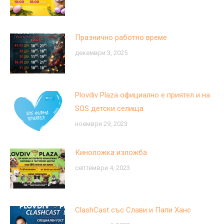
Празнично работно време
декември 3, 2025
Plovdiv Plaza официално е приятел и на
SOS детски селища
ноември 29, 2023
Киноложка изложба
септември 4, 2023
ClashCast със Слави и Папи Ханс