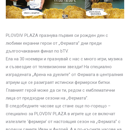
PLOVDIV PLAZA празнува първия си рожден ден с
любими екранни герои от „Фермата” дни преди
дългоочаквания финал по bTV.
Ела на 30 ноември и празнувай с нас с много игри, музика
и съзвездие от телевизионни звезди! На специално
изградената „Арена на дуелите” от Фермата в централния
атриум ще се разиграят истински фермерски битки.
Главният герой може да си ти, редом с емблематични
лица от предходни сезони на „Фермата”.
В следобедните часове ще стане още по-горещо –
специално за PLOVDIV PLAZA в игрите ще се включат
излезлите ‘фермери’ от настоящия сезон на „Фермата” с
водещи самите Иван и Андрей. А в по-късните часове на