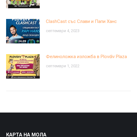
ClashCast със Слави и Папи Ханс
септември 4, 2023
Фелиноложка изложба в Plovdiv Plaza
септември 1, 2022
КАРТА НА МОЛА