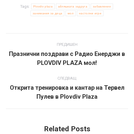
Tags:
Plovdiv plaza
айляшката задруга
забавление
занимания за деца
мол
настолни игри
Post
ПРЕДИШЕН
navigation
Празнични поздрави с Радио Енерджи в
Previous
PLOVDIV PLAZA мол!
post:
СЛЕДВАЩ
Открита тренировка и кантар на Тервел
Next
Пулев в Plovdiv Plaza
post:
Related Posts