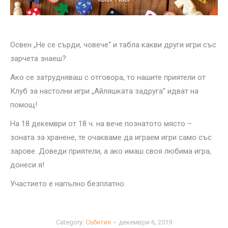
Освен „Не се сърди, човече“ и табла какви други игри със
зарчета знаеш?
Ако се затрудняваш с отговора, то нашите приятели от
Клуб за настолни игри „Айляшката задруга“ идват на
помощ!
На 18 декември от 18 ч. на вече познатото място –
зоната за хранене, те очакваме да играем игри само със
зарове. Доведи приятели, а ако имаш своя любима игра,
донеси я!
Участието е напълно безплатно.
Category:
Събития
декември 6, 2019