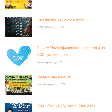
Празнично работно време
декември 3, 2025
Plovdiv Plaza официално е приятел и на
SOS детски селища
ноември 29, 2023
Киноложка изложба
септември 4, 2023
ClashCast със Слави и Папи Ханс