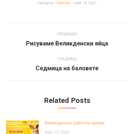
Category:
Събития
май 15, 2021
Post
ПРЕДИШЕН
navigation
Рисуваме Великденски яйца
Previous
post:
СЛЕДВАЩ
Седмица на баловете
Next
post:
Related Posts
Великденско работно време
март 27, 2026