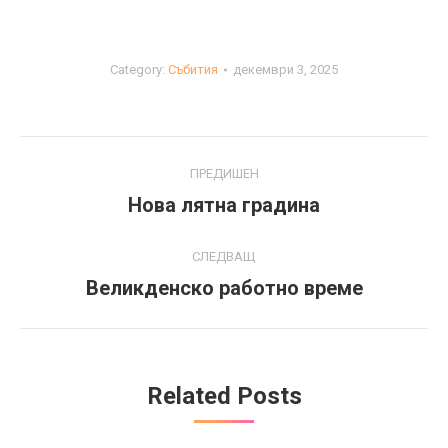
Category:
Събития
декември 3, 2025
Post
ПРЕДИШЕН
navigation
Нова лятна градина
Previous
post:
СЛЕДВАЩ
Великденско работно време
Next
post:
Related Posts