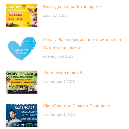
Великденско работно време
март 27, 2026
Plovdiv Plaza официално е приятел и на
SOS детски селища
ноември 29, 2023
Киноложка изложба
септември 4, 2023
ClashCast със Слави и Папи Ханс
септември 4, 2023