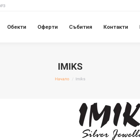
 №3
Обекти
Оферти
Събития
Контакти
Обекти
Оферти
Събития
Контакти
IMIKS
You are here:
Начало
Imiks