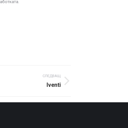
работката.
СЛЕДВАЩ
Iventi