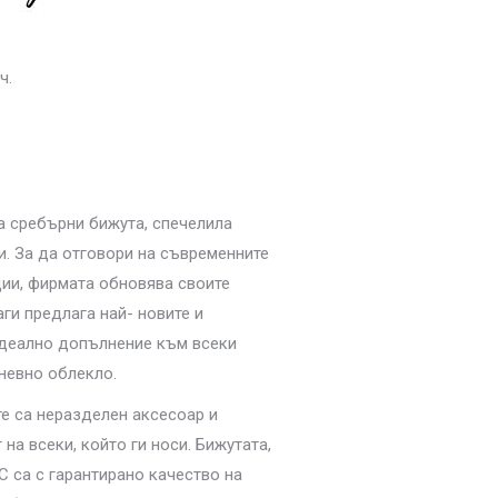
ч.
а сребърни бижута, спечелила
и. За да отговори на съвременните
ции, фирмата обновява своите
ги предлага най- новите и
идеално допълнение към всеки
невно облекло.
те са неразделен аксесоар и
 на всеки, който ги носи. Бижутата,
 са с гарантирано качество на