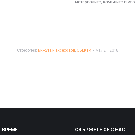
материалите, камъните и из
Categories:
Бижута и аксесоари
,
ОБЕКТИ
май 21, 2018
Next
project:
 ВРЕМЕ
СВЪРЖЕТЕ СЕ С НАС