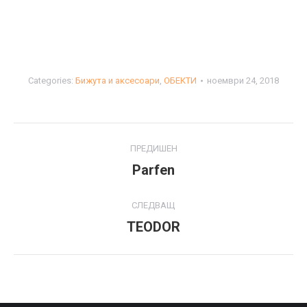
Categories:
Бижута и аксесоари
,
ОБЕКТИ
ноември 24, 2018
Project
ПРЕДИШЕН
navigation
Parfen
Previous
project:
СЛЕДВАЩ
TEODOR
Next
project: