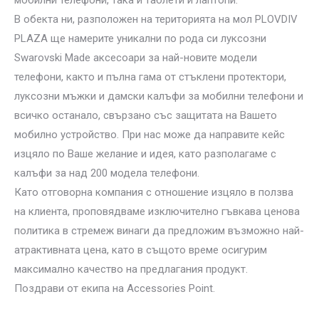
мобилни телефони, така и таблети и лаптопи.
В обекта ни, разположен на територията на мол PLOVDIV
PLAZA ще намерите уникални по рода си луксозни
Swarovski Made аксесоари за най-новите модели
телефони, както и пълна гама от стъклени протектори,
луксозни мъжки и дамски калъфи за мобилни телефони и
всичко останало, свързано със защитата на Вашето
мобилно устройство. При нас може да направите кейс
изцяло по Ваше желание и идея, като разполагаме с
калъфи за над 200 модела телефони.
Като отговорна компания с отношение изцяло в ползва
на клиента, проповядваме изключително гъвкава ценова
политика в стремеж винаги да предложим възможно най-
атрактивната цена, като в същото време осигурим
максимално качество на предлагания продукт.
Поздрави от екипа на Accessories Point.