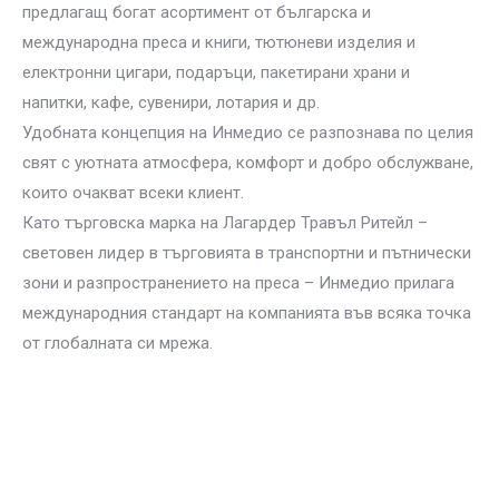
предлагащ богат асортимент от българска и
международна преса и книги, тютюневи изделия и
електронни цигари, подаръци, пакетирани храни и
напитки, кафе, сувенири, лотария и др.
Удобната концепция на Инмедио се разпознава по целия
свят с уютната атмосфера, комфорт и добро обслужване,
които очакват всеки клиент.
Като търговска марка на Лагардер Травъл Ритейл –
световен лидер в търговията в транспортни и пътнически
зони и разпространението на преса – Инмедио прилага
международния стандарт на компанията във всяка точка
от глобалната си мрежа.