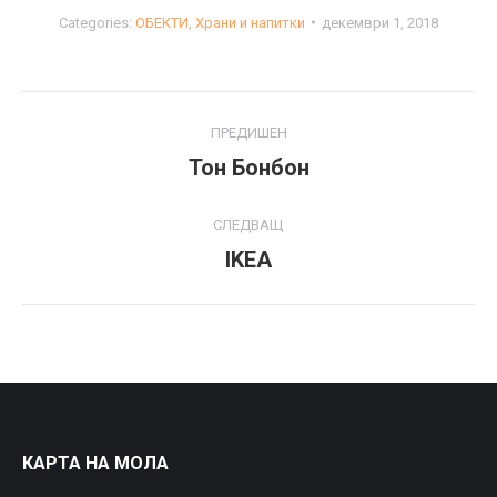
Categories:
ОБЕКТИ
,
Храни и напитки
декември 1, 2018
Project
ПРЕДИШЕН
navigation
Тон Бонбон
Previous
project:
СЛЕДВАЩ
IKEA
Next
project:
КАРТА НА МОЛА