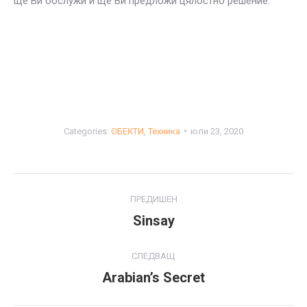
ще Ви обслужи и ще Ви предложи цялостно решение.
Categories:
ОБЕКТИ
,
Техника
юли 23, 2020
Project
ПРЕДИШЕН
navigation
Sinsay
Previous
project:
СЛЕДВАЩ
Arabian’s Secret
Next
project: