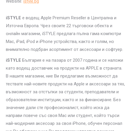
Websitе:
istyle.bg
iSTYLE
е водещ Apple Premium Reseller в Централна и
Източна Европа. Чрез своите 22 търговски обекта и
онлайн магазини, iSTYLE предлага пълна гама компютри
Mac, iPad, iPod и iPhone устройства, както и голям, но
внимателно подбран асортимент от аксесоари и софтуер.
iSTYLE
България е на пазара от 2007 година и се наложи
като водещ доставчик на продукти на APPLE в страната.
В нашите магазини, ние Ви предлагаме възможност да
тествате най-новите продукти на Apple и аксесоари за тях,
възможност за отстъпки за студенти, преподаватели и
образователни институции, както и за финансиране. Без
значение дали сте професионалист, който иска да
направи повече със своя Mac или студент, който търси
най-модерния аксесоар за своя iPhone, обучен персонал