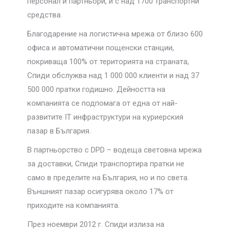
персонал и партньори, и с над 1700 транспортни
средства.
Благодарение на логистична мрежа от близо 600
офиса и автоматични пощенски станции,
покриваща 100% от територията на страната,
Спиди обслужва над 1 000 000 клиенти и над 37
500 000 пратки годишно. Дейността на
компанията се подпомага от една от най-
развитите IT инфраструктури на куриерския
пазар в България.
В партньорство с DPD – водеща световна мрежа
за доставки, Спиди транспортира пратки не
само в пределите на България, но и по света.
Външният пазар осигурява около 17% от
приходите на компанията.
През ноември 2012 г. Спиди излиза на