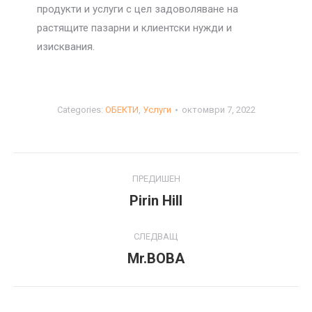
продукти и услуги с цел задоволяване на
растящите пазарни и клиентски нужди и
изисквания.
Categories:
ОБЕКТИ
,
Услуги
октомври 7, 2022
Project
ПРЕДИШЕН
navigation
Pirin Hill
Previous
project:
СЛЕДВАЩ
Mr.BOBA
Next
project: