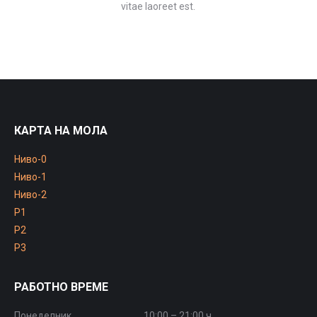
vitae laoreet est.
КАРТА НА МОЛА
Ниво-0
Ниво-1
Ниво-2
P1
P2
P3
РАБОТНО ВРЕМЕ
Понеделник
10:00 – 21:00 ч.