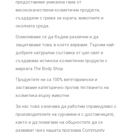
предоставяме уникална гама от
висококачествени козметични продукти,
създадени с грижа за хората, животните и
околната среда.
Осмеляваме се да бъдем различни и да
защитаваме това, в което вярваме. Търсим най-
добрите натурални съставки от цял свят и
създаваме истински козметични продукти с
марката The Body Shop.
Продуктите ни са 100% вегетариански и
заставаме категорично против тестването на
козметика върху животни.
За нас това означава да работим справедливо с
производителите на суровини и с доставчиците,
както и да помагаме на общностите да се
развиват чрез нашата програма Community