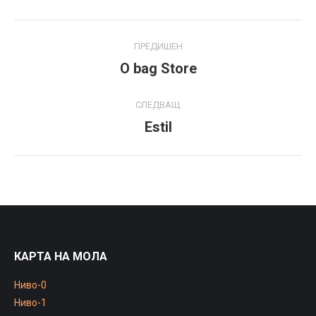
Project
ПРЕДИШЕН
navigation
O bag Store
Previous
project:
СЛЕДВАЩ
Estil
Next
project:
КАРТА НА МОЛА
Ниво-0
Ниво-1