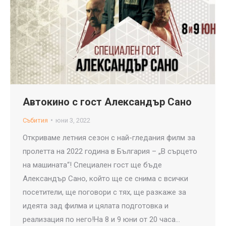
Автокино с гост Александър Сано
Събития
юни 3, 2022
Откриваме летния сезон с най-гледания филм за
пролетта на 2022 година в България – „В сърцето
на машината“! Специален гост ще бъде
Александър Сано, който ще се снима с всички
посетители, ще поговори с тях, ще разкаже за
идеята зад филма и цялата подготовка и
реализация по него!На 8 и 9 юни от 20 часа…