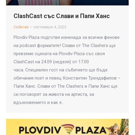
ClashCast със Слави и Папи Ханс
Събития
септември 4, 2023
Plovdiv Plaza подготвя изненада за всички фенове
на podcast форматите! Слави от The Clashers ще
превземe сцената на Plovdiv Plaza със своя
ClashCast на 24.09 (неделя) от 17:00
часа. Специален гост на събитието ще бъде
обичания поет и певец Константин Трендафилов –
Папи Ханс. Слави от The Clashers и Папи Ханс ще
си поговорят за живота на артиста, за
вдъхновението и как е…