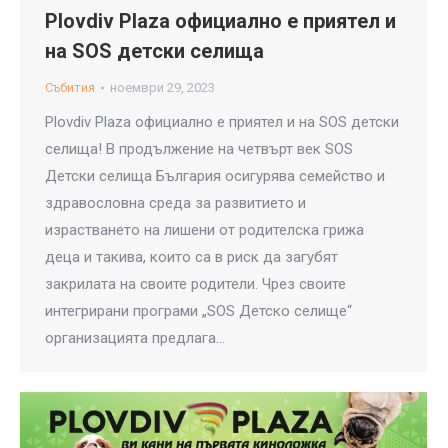
Plovdiv Plaza официално е приятел и
на SOS детски селища
Събития
ноември 29, 2023
Plovdiv Plaza официално е приятел и на SOS детски
селища! В продължение на четвърт век SOS
Детски селища България осигурява семейство и
здравословна среда за развитието и
израстването на лишени от родителска грижа
деца и такива, които са в риск да загубят
закрилата на своите родители. Чрез своите
интегрирани програми „SOS Детско селище“
организацията предлага…