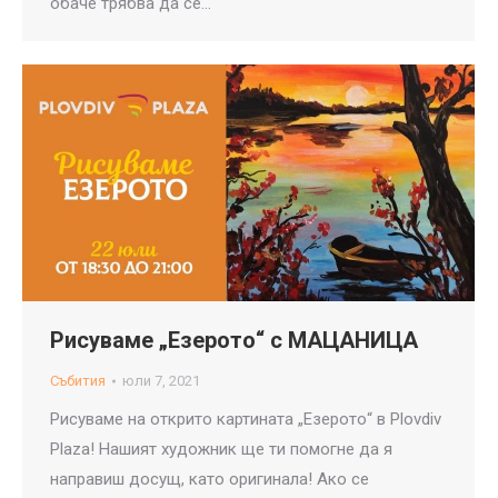
обаче трябва да се…
Рисуваме „Езерото“ с МАЦАНИЦА
Събития
юли 7, 2021
Рисуваме на открито картината „Езерото“ в Plovdiv
Plaza! Нашият художник ще ти помогне да я
направиш досущ, като оригинала! Ако се