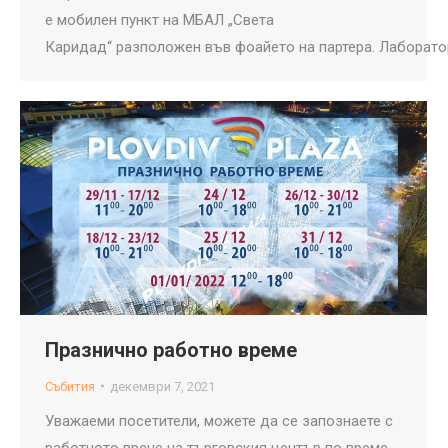
e мобилен пункт на МБАЛ „Света
Каридад“ разположен във фоайето на партера. Лаборатор
Празнично работно време
Събития
декември 7, 2021
Уважаеми посетители, можете да се запознаете с
работното врече на търговския център по време