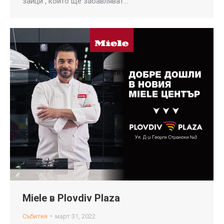
зайци , които ще забавляват…
Miele в Plovdiv Plaza
Събития
март 31, 2022