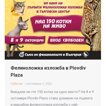
Фелиноложка изложба в Plovdiv
Plaza
Събития
септември 1, 2022
Виждали ли сте 150 котки на едно място? На 8 и 9
октомври Plovdiv Plaza става домакин на първата
и мащабна фелиноложка изложба с най-