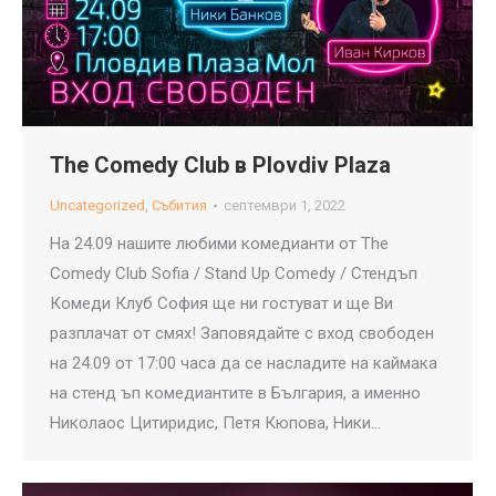
The Comedy Club в Plovdiv Plaza
Uncategorized
,
Събития
септември 1, 2022
На 24.09 нашите любими комедианти от The
Comedy Club Sofia / Stand Up Comedy / Стендъп
Комеди Клуб София ще ни гостуват и ще Ви
разплачат от смях! Заповядайте с вход свободен
на 24.09 от 17:00 часа да се насладите на каймака
на стенд ъп комедиантите в България, а именно
Николаос Цитиридис, Петя Кюпова, Ники…