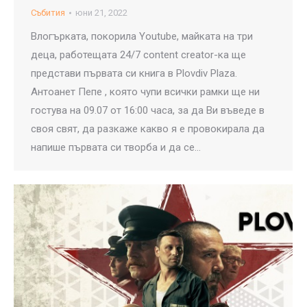
Събития
юни 21, 2022
Влогърката, покорила Youtube, майката на три
деца, работещата 24/7 content creator-ка ще
представи първата си книга в Plovdiv Plaza.
Антоанет Пепе , която чупи всички рамки ще ни
гостува на 09.07 от 16:00 часа, за да Ви въведе в
своя свят, да разкаже какво я е провокирала да
напише първата си творба и да се…