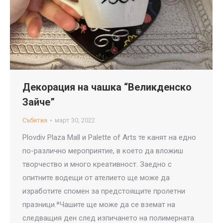
Декорация на чашка “Великденско
Зайче”
Събития
март 30, 2022
Plovdiv Plaza Mall и Palette of Arts те канят на едно
по-различно мероприятие, в което да вложиш
творчество и много креативност. Заедно с
опитните водещи от ателието ще може да
изработите спомен за предстоящите пролетни
празници.*Чашите ще може да се вземат на
следващия ден след изпичането на полимерната