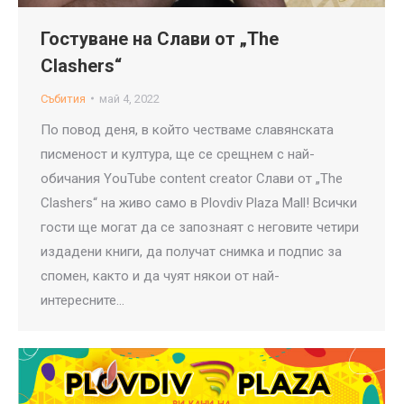
Гостуване на Слави от „The
Clashers“
Събития
май 4, 2022
По повод деня, в който честваме славянската
писменост и култура, ще се срещнем с най-
обичания YouTube content creator Слави от „The
Clashers“ на живо само в Plovdiv Plaza Mall! Всички
гости ще могат да се запознаят с неговите четири
издадени книги, да получат снимка и подпис за
спомен, както и да чуят някои от най-
интересните…