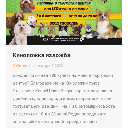
Киноложка изложба
Събития
септември 4, 2023
Виждал ли си над 180 кучета на живо в търговски
център? Благодарение на Киноложки съюз
България / Kennel Union Bulgaria представители на
дребни и средни породи космати приятели ще ни
гостуват цели два дни – на 7 и 8 октомври (събота
и неделя) от 10 до 20 часа! Редки породи като
австралийско келпи, скай териер, волпино,