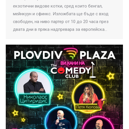
екзотични видове котки, сред които бенгал,
мейнкуун и сфинкс. Изложбата ще бъде с вход
свободен, на ниво партер от 10 до 20 часа през
двата дни в пряка надпревара за европейска…