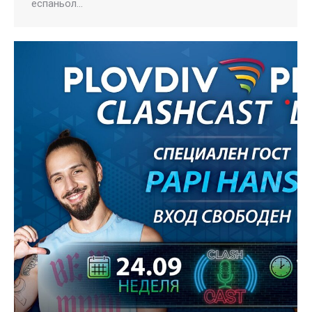
еспаньол…