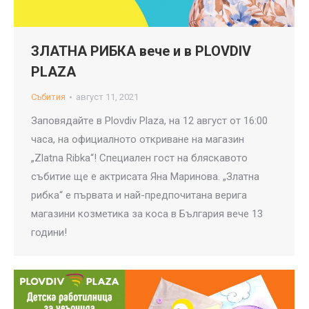
ЗЛАТНА РИБКА вече и в PLOVDIV
PLAZA
Събития
август 11, 2021
Заповядайтe в Plovdiv Plaza, на 12 август от 16:00
часа, на официалното откриване на магазин
„Zlatna Ribka“! Специален гост на бляскавото
събитие ще е актрисата Яна Маринова. „Златна
рибка“ е първата и най-предпочитана верига
магазини козметика за коса в България вече 13
години!