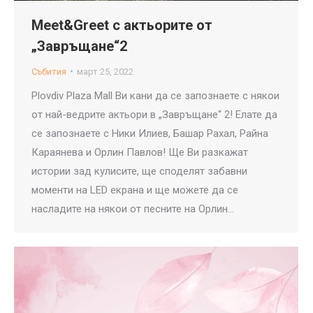
Meet&Greet с актьорите от
„Завръщане“2
Събития
март 25, 2022
Plovdiv Plaza Mall Ви кани да се запознаете с някои
от най-ведрите актьори в „Завръщане“ 2! Елате да
се запознаете с Ники Илиев, Башар Рахал, Райна
Караянева и Орлин Павлов! Ще Ви разкажат
истории зад кулисите, ще споделят забавни
моменти на LED екрана и ще можете да се
насладите на някои от песните на Орлин…